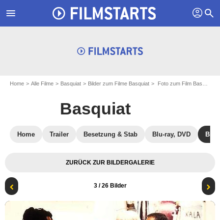
profil
menu
search
Home
Alle Filme
Basquiat
Bilder zum Filme Basquiat
Foto zum Film Basquiat - Bild 3
Basquiat
Home
Trailer
Besetzung & Stab
Blu-ray, DVD
Bild
ZURÜCK ZUR BILDERGALERIE
3
/ 26 Bilder