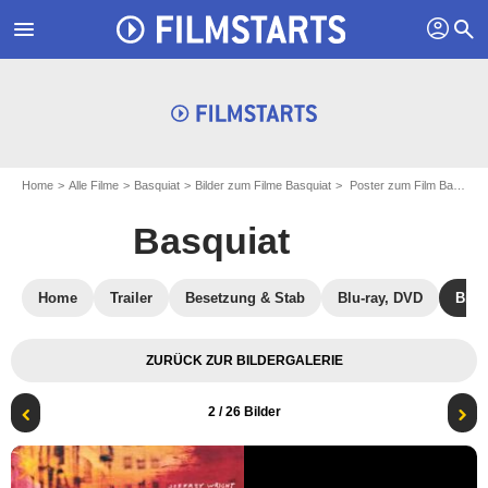
profil
menu
search
Home
Alle Filme
Basquiat
Bilder zum Filme Basquiat
Poster zum Film Basquiat - Bild 2
Basquiat
Home
Trailer
Besetzung & Stab
Blu-ray, DVD
Bild
ZURÜCK ZUR BILDERGALERIE
2
/ 26 Bilder