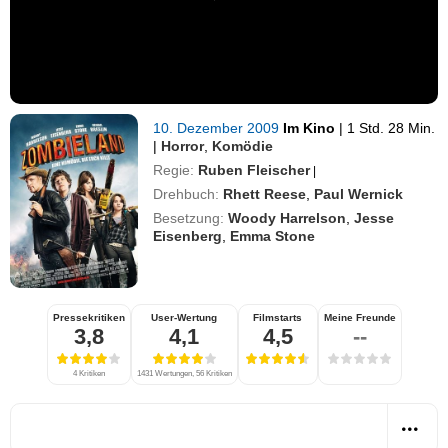
10. Dezember 2009
Im Kino
|
1 Std. 28 Min.
|
Horror
,
Komödie
Regie:
Ruben Fleischer
|
Drehbuch:
Rhett Reese
,
Paul Wernick
Besetzung:
Woody Harrelson
,
Jesse
Eisenberg
,
Emma Stone
Pressekritiken
User-Wertung
Filmstarts
Meine Freunde
3,8
4,1
4,5
--
4 Kritiken
1431 Wertungen, 56 Kritiken