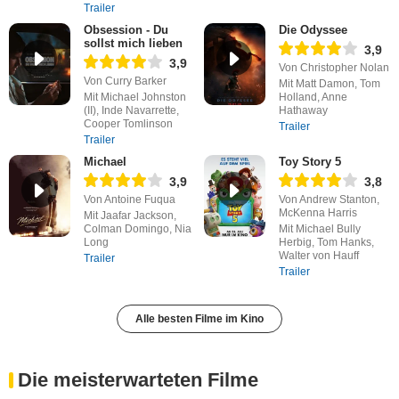
Trailer
Obsession - Du
Die Odyssee
sollst mich lieben
3,9
3,9
Von Christopher Nolan
Von Curry Barker
Mit Matt Damon, Tom
Mit Michael Johnston
Holland, Anne
(II), Inde Navarrette,
Hathaway
Cooper Tomlinson
Trailer
Trailer
Michael
Toy Story 5
3,9
3,8
Von Antoine Fuqua
Von Andrew Stanton,
McKenna Harris
Mit Jaafar Jackson,
Colman Domingo, Nia
Mit Michael Bully
Long
Herbig, Tom Hanks,
Walter von Hauff
Trailer
Trailer
Alle besten Filme im Kino
Die meisterwarteten Filme