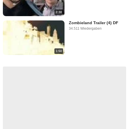
2:30
Zombieland Trailer (4) DF
34.511 Wiedergaben
1:50