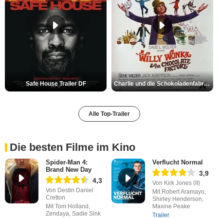
Safe House Trailer DF
Charlie und die Schokoladenfabrik Trailer OV
Alle Top-Trailer
Die besten Filme im Kino
Spider-Man 4:
Verflucht Normal
Brand New Day
3,9
4,3
Von Kirk Jones (II)
Von Destin Daniel
Mit Robert Aramayo,
Cretton
Shirley Henderson,
Mit Tom Holland,
Maxine Peake
Zendaya, Sadie Sink
Trailer