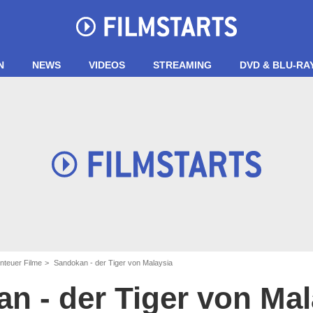
N
NEWS
VIDEOS
STREAMING
DVD & BLU-RA
nteuer Filme
Sandokan - der Tiger von Malaysia
n - der Tiger von Mal