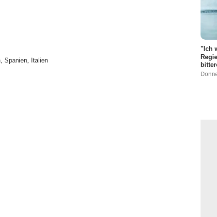
"Ich 
Regie
h
,
Spanien
,
Italien
bitte
Donne