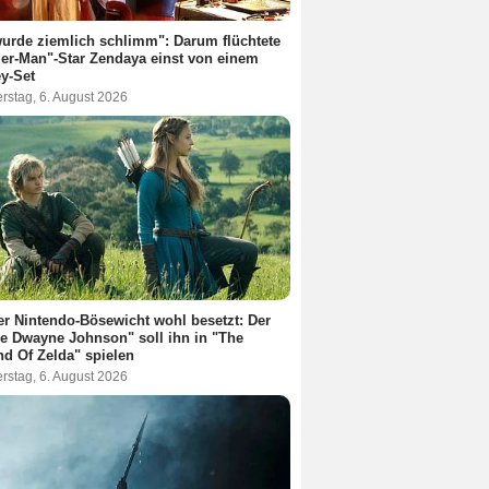
urde ziemlich schlimm": Darum flüchtete
er-Man"-Star Zendaya einst von einem
y-Set
rstag, 6. August 2026
r Nintendo-Bösewicht wohl besetzt: Der
e Dwayne Johnson" soll ihn in "The
d Of Zelda" spielen
rstag, 6. August 2026