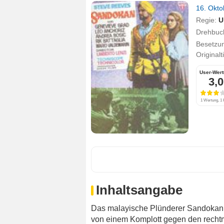
16. Okt
Regie:
U
Drehbuc
Besetzu
Originalt
User-Wer
3,0
1 Wertung, 1 K
Inhaltsangabe
Das malayische Plünderer Sandokan 
von einem Komplott gegen den rechtmä