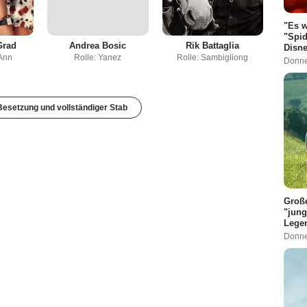
"Es w
"Spid
Grad
Andrea Bosic
Rik Battaglia
Disne
 Ann
Rolle: Yanez
Rolle: Sambigliong
Donne
esetzung und vollständiger Stab
Große
"jung
Legen
Donne