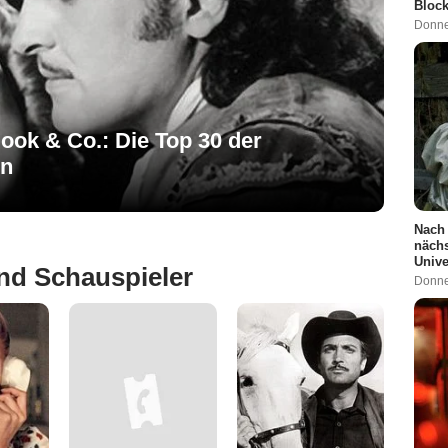
Block
Donne
ook & Co.: Die Top 30 der
en
Nach 
nächs
Univ
nd Schauspieler
Donne