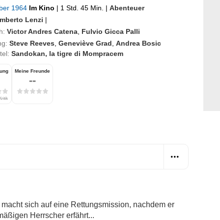
ober 1964
Im Kino
|
1 Std. 45 Min.
|
Abenteuer
mberto Lenzi
|
h:
Victor Andres Catena
,
Fulvio Gicca Palli
ng:
Steve Reeves
,
Geneviève Grad
,
Andrea Bosic
itel:
Sandokan, la tigre di Mompracem
tung
Meine Freunde
--
ritik
macht sich auf eine Rettungsmission, nachdem er
ßigen Herrscher erfährt...