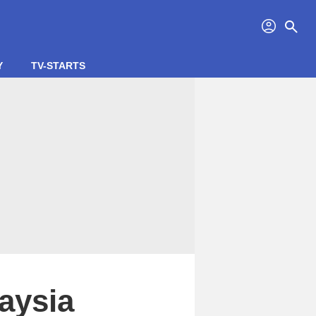
profil
search
Y
TV-STARTS
aysia