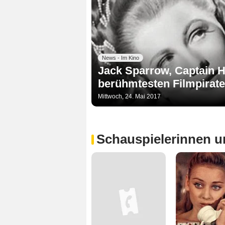
News - Im Kino
Jack Sparrow, Captain H
berühmtesten Filmpirat
Mittwoch, 24. Mai 2017
Schauspielerinnen u