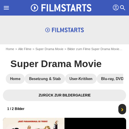
profil
menu
search
Home
Alle Filme
Super Drama Movie
Bilder zum Filme Super Drama Movie
Pos
Super Drama Movie
Home
Besetzung & Stab
User-Kritiken
Blu-ray, DVD
ZURÜCK ZUR BILDERGALERIE
1
/ 2 Bilder