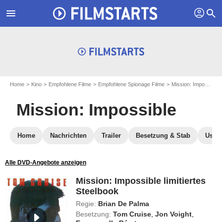
profil
menu
search
Home
Kino
Empfohlene Filme
Empfohlene Spionage Filme
Mission: Impossible
Mission: Impossible
Home
Nachrichten
Trailer
Besetzung & Stab
User-
Alle DVD-Angebote anzeigen
Mission: Impossible limitiertes
Steelbook
Regie:
Brian De Palma
Besetzung:
Tom Cruise
,
Jon Voight
,