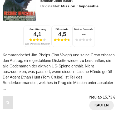
Emmanuelle Béart
Originaltitel:
Mission : Impossible
User-Wertung
Filmstarts
Meine Freunde
4,1
4,5
--
1988 Wertungen, 25 Kritiken
Kommandochef Jim Phelps (Jon Voight) und seine Crew erhalten
den Auftrag, eine gestohlene Diskette wieder zu beschaffen, die
alle Codenamen der aktiven US-Spione enthält. Nicht
auszudenken, was passiert, wenn diese in falsche Hände gerät!
Der Agent Ethan Hunt (Tom Cruise) ist Teil des
Sonderkommandos, welches in Prag die Mission unter absoluter
...
Neu ab
15,73 €
KAUFEN