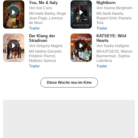
You, Me & Italy
Nightborn
Von Kat Coiro
Von Hanna Bergholm
Mit Halle Bailey, Regé-
Mit Seidi Haarla,
Jean Page, Lorenzo
Rupert Grint, Pamela
de Moor
Tola
Trailer
Trailer
Der Klang der
KATSEYE: Wild
Stradivari
Hearts
Von Grégory Magne
Von Nadia Hallgren
Mit Valérie Donzelli,
Mit KATSEYE, Manon
Frédéric Pierrot,
Bannerman, Sophia
Mathieu Spinosi
Laforteza
Trailer
Trailer
Diese Woche neu im Kino