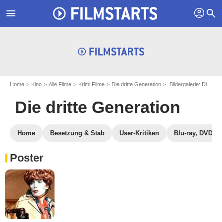
profil
menu
search
Home
Kino
Alle Filme
Krimi Filme
Die dritte Generation
Bildergalerie: Die dritte Generation
Die dritte Generation
Home
Besetzung & Stab
User-Kritiken
Blu-ray, DVD
Poster