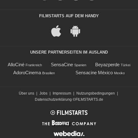
FILMSTARTS AUF DEM HANDY
UNSERE PARTNERSEITEN IM AUSLAND
AlloCiné
SensaCine
Beyazperde
Frankreich
Spanien
Türkei
AdoroCinema
Sensacine México
Brasilien
Mexiko
Über uns
|
Jobs
|
Impressum
|
Nutzungsbedingungen
|
Datenschutzerklärung
©FILMSTARTS.de