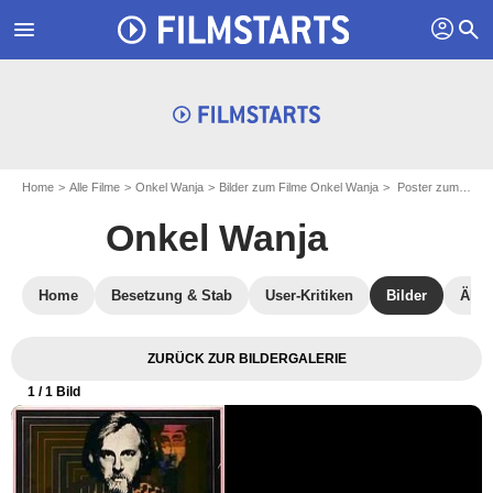
profil
menu
search
Home
Alle Filme
Onkel Wanja
Bilder zum Filme Onkel Wanja
Poster zum Film Onkel Wanja - Bild 1
Onkel Wanja
Home
Besetzung & Stab
User-Kritiken
Bilder
Ähnl
ZURÜCK ZUR BILDERGALERIE
1
/ 1 Bild