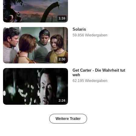
1:16
Solaris
59.856 Wiedergaben
2:30
Get Carter - Die Wahrheit tut
weh
62.195 Wiedergaben
2:24
Weitere Trailer