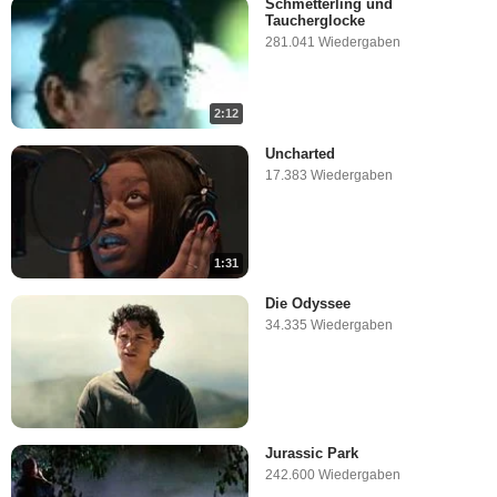
Schmetterling und
Taucherglocke
281.041 Wiedergaben
2:12
Uncharted
17.383 Wiedergaben
1:31
Die Odyssee
34.335 Wiedergaben
Jurassic Park
242.600 Wiedergaben