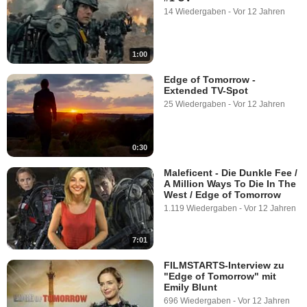
14 Wiedergaben
-
Vor 12 Jahren
1:00
Edge of Tomorrow -
Extended TV-Spot
25 Wiedergaben
-
Vor 12 Jahren
0:30
Maleficent - Die Dunkle Fee /
A Million Ways To Die In The
West / Edge of Tomorrow
1.119 Wiedergaben
-
Vor 12 Jahren
7:01
FILMSTARTS-Interview zu
"Edge of Tomorrow" mit
Emily Blunt
696 Wiedergaben
-
Vor 12 Jahren