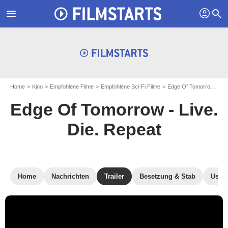
profil
menu
search
Home
Kino
Empfohlene Filme
Empfohlene Sci-Fi Filme
Edge Of Tomorrow - Live. Die. Repeat
Edge Of Tomorrow - Live.
Die. Repeat
Home
Nachrichten
Trailer
Besetzung & Stab
User-