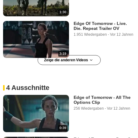
1:30
Edge Of Tomorrow - Live.
Die. Repeat Trailer OV
1.951 Wiedergaben
-
Vor 12 Jahren
3:19
Zeige die anderen Videos
Edge Of Tomorrow - Live.
Die. Repeat Trailer (5) DF
1.091 Wiedergaben
-
Vor 12 Jahren
4 Ausschnitte
Edge of Tomorrow - All The
Options Clip
1:00
256 Wiedergaben
-
Vor 12 Jahren
Edge Of Tomorrow - Live.
Die. Repeat Trailer (5) OV
346 Wiedergaben
-
Vor 12 Jahren
0:39