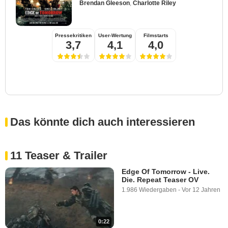
Brendan Gleeson
,
Charlotte Riley
Pressekritiken
User-Wertung
Filmstarts
3,7
4,1
4,0
Das könnte dich auch interessieren
11 Teaser & Trailer
Edge Of Tomorrow - Live.
Die. Repeat Teaser OV
1.986 Wiedergaben
-
Vor 12 Jahren
0:22