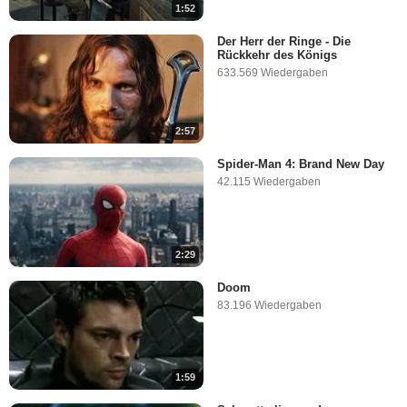
1:52
Der Herr der Ringe - Die
Rückkehr des Königs
633.569 Wiedergaben
2:57
Spider-Man 4: Brand New Day
42.115 Wiedergaben
2:29
Doom
83.196 Wiedergaben
1:59