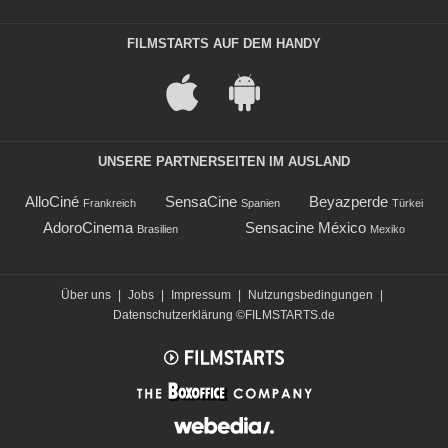
FILMSTARTS AUF DEM HANDY
UNSERE PARTNERSEITEN IM AUSLAND
AlloCiné
SensaCine
Beyazperde
Frankreich
Spanien
Türkei
AdoroCinema
Sensacine México
Brasilien
Mexiko
Über uns
|
Jobs
|
Impressum
|
Nutzungsbedingungen
|
Datenschutzerklärung
©FILMSTARTS.de