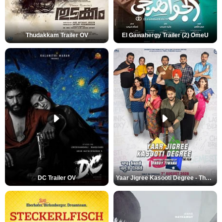
Thudakkam Trailer OV
El Gawahergy Trailer (2) OmeU
DC Trailer OV
Yaar Jigree Kasooti Degree - The Film Trailer OV