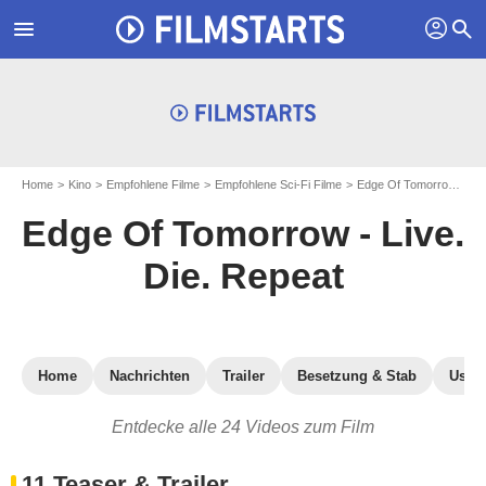
profil
menu
search
Home
Kino
Empfohlene Filme
Empfohlene Sci-Fi Filme
Edge Of Tomorrow - Live. Die. Repeat
Edge Of Tomorrow - Live.
Die. Repeat
Home
Nachrichten
Trailer
Besetzung & Stab
User-
Entdecke alle 24 Videos zum Film
11 Teaser & Trailer