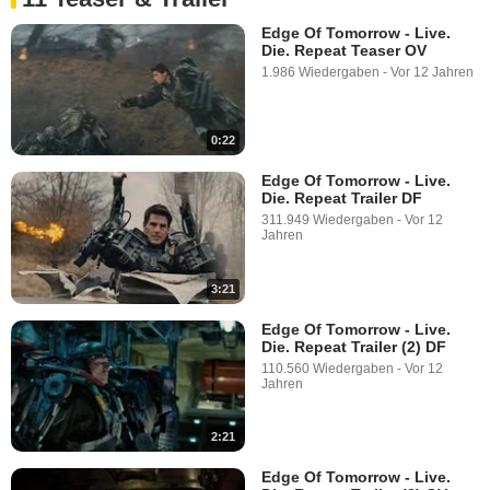
Edge Of Tomorrow - Live.
Die. Repeat Teaser OV
1.986 Wiedergaben
-
Vor 12 Jahren
0:22
Edge Of Tomorrow - Live.
Die. Repeat Trailer DF
311.949 Wiedergaben
-
Vor 12
Jahren
3:21
Edge Of Tomorrow - Live.
Die. Repeat Trailer (2) DF
110.560 Wiedergaben
-
Vor 12
Jahren
2:21
Edge Of Tomorrow - Live.