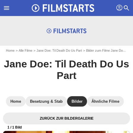
profil
menu
search
Home
Alle Filme
Jane Doe: Til Death Do Us Part
Bilder zum Filme Jane Doe: Til Death Do Us Part
Jane Doe: Til Death Do Us
Part
Home
Besetzung & Stab
Bilder
Ähnliche Filme
ZURÜCK ZUR BILDERGALERIE
1
/ 1 Bild