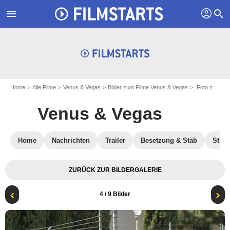
profil
menu
search
Home
Alle Filme
Venus & Vegas
Bilder zum Filme Venus & Vegas
Foto zum Film Venus & Vegas - Bild 4
Venus & Vegas
Home
Nachrichten
Trailer
Besetzung & Stab
Stre
ZURÜCK ZUR BILDERGALERIE
4
/ 9 Bilder