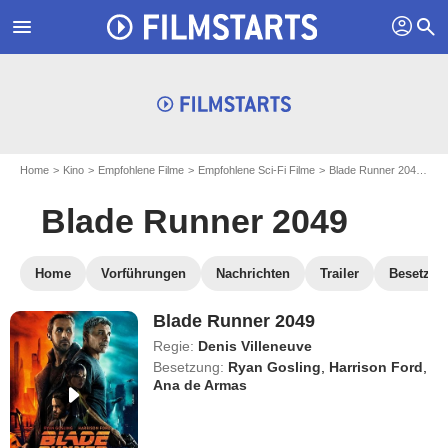
profil
menu
search
Home
Kino
Empfohlene Filme
Empfohlene Sci-Fi Filme
Blade Runner 2049
Bl
Blade Runner 2049
Home
Vorführungen
Nachrichten
Trailer
Besetzun
Blade Runner 2049
Regie:
Denis Villeneuve
Besetzung:
Ryan Gosling
,
Harrison Ford
,
Ana de Armas