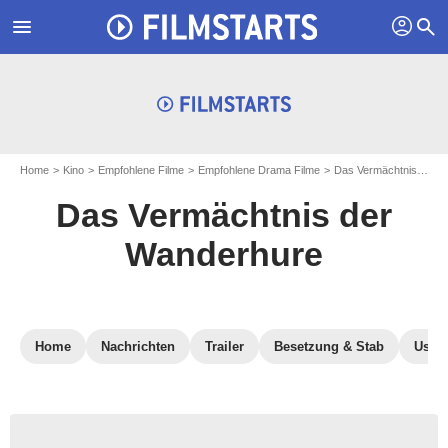
profil
menu
search
Home
Kino
Empfohlene Filme
Empfohlene Drama Filme
Das Vermächtnis der Wanderhure
Das Vermächtnis der
Wanderhure
Home
Nachrichten
Trailer
Besetzung & Stab
User-