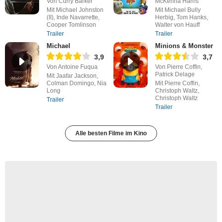
Von Curry Barker
McKenna Harris
Mit Michael Johnston
Mit Michael Bully
(II), Inde Navarrette,
Herbig, Tom Hanks,
Cooper Tomlinson
Walter von Hauff
Trailer
Trailer
Michael
Minions & Monster
3,9
3,7
Von Antoine Fuqua
Von Pierre Coffin,
Patrick Delage
Mit Jaafar Jackson,
Colman Domingo, Nia
Mit Pierre Coffin,
Long
Christoph Waltz,
Christoph Waltz
Trailer
Trailer
Alle besten Filme im Kino