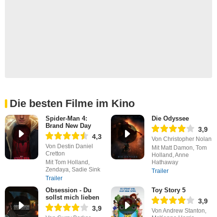
Die besten Filme im Kino
Spider-Man 4:
Die Odyssee
Brand New Day
3,9
4,3
Von Christopher Nolan
Von Destin Daniel
Mit Matt Damon, Tom
Cretton
Holland, Anne
Mit Tom Holland,
Hathaway
Zendaya, Sadie Sink
Trailer
Trailer
Obsession - Du
Toy Story 5
sollst mich lieben
3,9
3,9
Von Andrew Stanton,