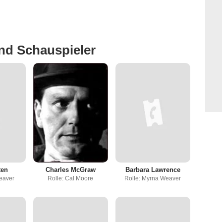
nd Schauspieler
ten
Charles McGraw
Barbara Lawrence
eaver
Rolle: Cal Moore
Rolle: Myrna Weaver