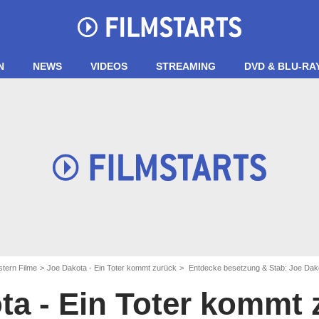
N
NEWS
VIDEOS
STREAMING
DVD & BLU-RA
tern Filme
Joe Dakota - Ein Toter kommt zurück
Entdecke besetzung & Stab: Joe Dako
ta - Ein Toter kommt 