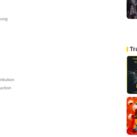
tung
Tr
ribution
uction