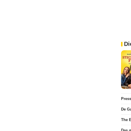
Di
Pres
De Ga
The E
Das 