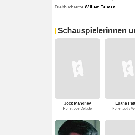
Drehbuchautor
William Talman
Schauspielerinnen u
Jock Mahoney
Luana Pat
Rolle: Joe Dakota
Rolle: Jody W