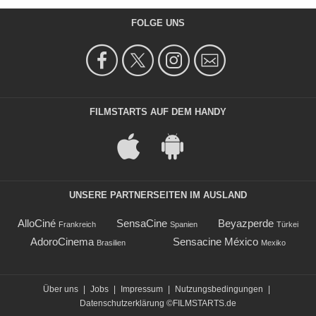
FOLGE UNS
FILMSTARTS AUF DEM HANDY
UNSERE PARTNERSEITEN IM AUSLAND
AlloCiné
SensaCine
Beyazperde
Frankreich
Spanien
Türkei
AdoroCinema
Sensacine México
Brasilien
Mexiko
Über uns
|
Jobs
|
Impressum
|
Nutzungsbedingungen
|
Datenschutzerklärung
©FILMSTARTS.de