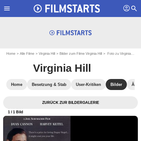
profil
menu
search
Home
Alle Filme
Virginia Hill
Bilder zum Filme Virginia Hill
Foto zu Virginia Hill - Bild 1
Virginia Hill
Home
Besetzung & Stab
User-Kritiken
Bilder
Ähnl
ZURÜCK ZUR BILDERGALERIE
1
/ 1 Bild