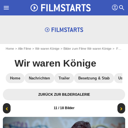
profil
menu
search
Home
Alle Filme
Wir waren Könige
Bilder zum Filme Wir waren Könige
Foto zum Film Wir waren Könige - Bild 11
Wir waren Könige
Home
Nachrichten
Trailer
Besetzung & Stab
User-
ZURÜCK ZUR BILDERGALERIE
11
/ 18 Bilder