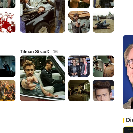
Tilman Strauß
- 16
Di