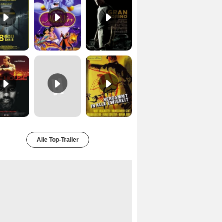
Safe House Trailer DF
Charlie und die Schokoladenfabrik Trailer OV
Verdammt in alle Ewigkeit Trailer OV
Alle Top-Trailer