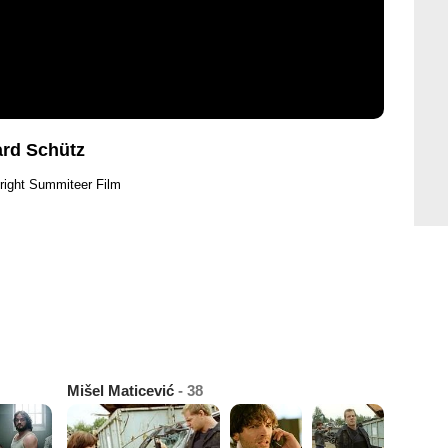
ard Schütz
right Summiteer Film
Mišel Maticević
- 38