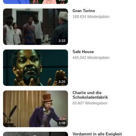
Gran Torino
188.834 Wiedergaben
2:33
Safe House
445.042 Wiedergaben
2:20
Charlie und die
Schokoladenfabrik
83.807 Wiedergaben
3:08
Verdammt in alle Ewigkeit