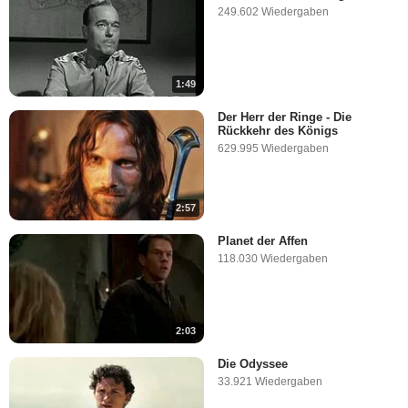
249.602 Wiedergaben
1:49
Der Herr der Ringe - Die
Rückkehr des Königs
629.995 Wiedergaben
2:57
Planet der Affen
118.030 Wiedergaben
2:03
Die Odyssee
33.921 Wiedergaben