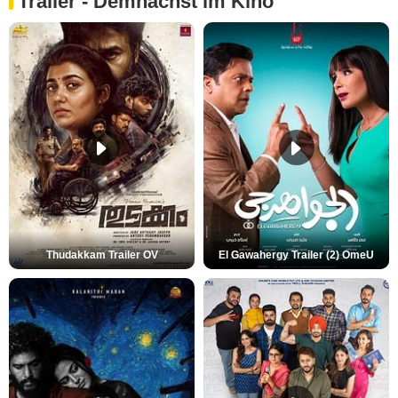
Trailer - Demnächst im Kino
Thudakkam Trailer OV
El Gawahergy Trailer (2) OmeU