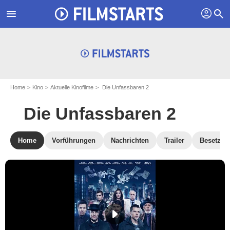
profil
menu
search
Home
Kino
Aktuelle Kinofilme
Die Unfassbaren 2
Die Unfassbaren 2
Home
Vorführungen
Nachrichten
Trailer
Besetzun