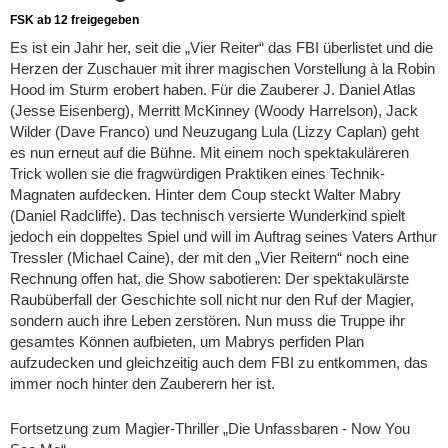
FSK ab 12 freigegeben
Es ist ein Jahr her, seit die „Vier Reiter“ das FBI überlistet und die
Herzen der Zuschauer mit ihrer magischen Vorstellung à la Robin
Hood im Sturm erobert haben. Für die Zauberer J. Daniel Atlas
(Jesse Eisenberg), Merritt McKinney (Woody Harrelson), Jack
Wilder (Dave Franco) und Neuzugang Lula (Lizzy Caplan) geht
es nun erneut auf die Bühne. Mit einem noch spektakuläreren
Trick wollen sie die fragwürdigen Praktiken eines Technik-
Magnaten aufdecken. Hinter dem Coup steckt Walter Mabry
(Daniel Radcliffe). Das technisch versierte Wunderkind spielt
jedoch ein doppeltes Spiel und will im Auftrag seines Vaters Arthur
Tressler (Michael Caine), der mit den „Vier Reitern“ noch eine
Rechnung offen hat, die Show sabotieren: Der spektakulärste
Raubüberfall der Geschichte soll nicht nur den Ruf der Magier,
sondern auch ihre Leben zerstören. Nun muss die Truppe ihr
gesamtes Können aufbieten, um Mabrys perfiden Plan
aufzudecken und gleichzeitig auch dem FBI zu entkommen, das
immer noch hinter den Zauberern her ist.
Fortsetzung zum Magier-Thriller „Die Unfassbaren - Now You