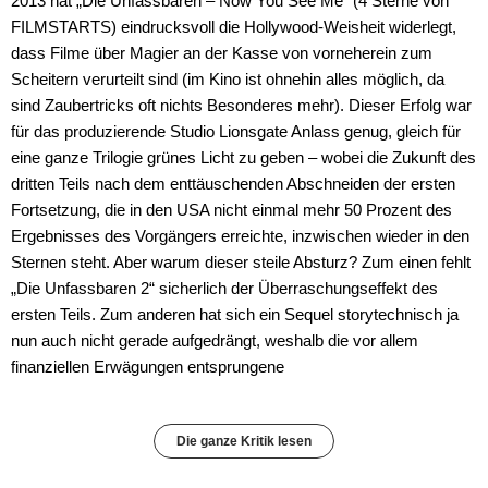
2013 hat „Die Unfassbaren – Now You See Me“ (4 Sterne von
FILMSTARTS) eindrucksvoll die Hollywood-Weisheit widerlegt,
dass Filme über Magier an der Kasse von vorneherein zum
Scheitern verurteilt sind (im Kino ist ohnehin alles möglich, da
sind Zaubertricks oft nichts Besonderes mehr). Dieser Erfolg war
für das produzierende Studio Lionsgate Anlass genug, gleich für
eine ganze Trilogie grünes Licht zu geben – wobei die Zukunft des
dritten Teils nach dem enttäuschenden Abschneiden der ersten
Fortsetzung, die in den USA nicht einmal mehr 50 Prozent des
Ergebnisses des Vorgängers erreichte, inzwischen wieder in den
Sternen steht. Aber warum dieser steile Absturz? Zum einen fehlt
„Die Unfassbaren 2“ sicherlich der Überraschungseffekt des
ersten Teils. Zum anderen hat sich ein Sequel storytechnisch ja
nun auch nicht gerade aufgedrängt, weshalb die vor allem
finanziellen Erwägungen entsprungene
Die ganze Kritik lesen