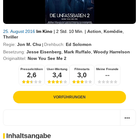
25. August 2016
Im Kino
|
2 Std. 10 Min.
|
Action
,
Komödie
,
Thriller
Regie:
Jon M. Chu
Drehbuch:
Ed Solomon
|
Besetzung:
Jesse Eisenberg
,
Mark Ruffalo
,
Woody Harrelson
Originaltitel:
Now You See Me 2
Pressekritiken
User-Wertung
Filmstarts
Meine Freunde
2,6
3,4
3,0
--
VORFÜHRUNGEN
Inhaltsangabe