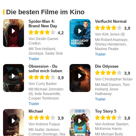
Die besten Filme im Kino
Spider-Man 4:
Verflucht Normal
Brand New Day
3,9
4,2
Von Kirk Jones (II)
Von Destin Daniel
Mit Robert Aramayo,
Cretton
Shirley Henderson,
Mit Tom Holland,
Maxine Peake
Zendaya, Sadie Sink
Trailer
Trailer
Obsession - Du
Die Odyssee
sollst mich lieben
3,9
3,9
Von Christopher Nolan
Von Curry Barker
Mit Matt Damon, Tom
Mit Michael Johnston
Holland, Anne
(II), Inde Navarrette,
Hathaway
Cooper Tomlinson
Trailer
Trailer
Michael
Toy Story 5
3,9
3,8
Von Antoine Fuqua
Von Andrew Stanton,
McKenna Harris
Mit Jaafar Jackson,
Colman Domingo, Nia
Mit Michael Bully