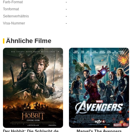
Farb-Format
-
Tonformat
-
Seitenverhältnis
-
Visa-Nummer
-
Ähnliche Filme
Der Hobbit: Die Schlacht der Fünf Heere
Marvel's The Avengers