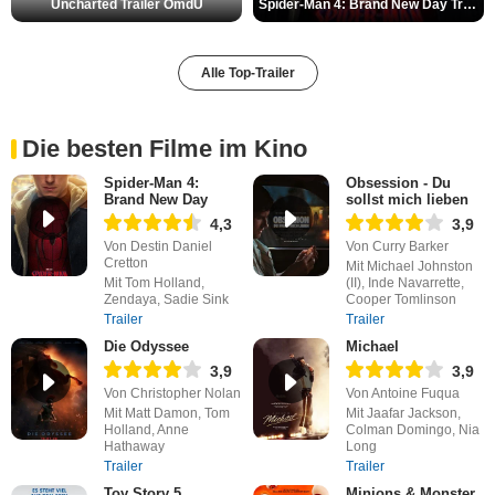
Uncharted Trailer OmdU
Spider-Man 4: Brand New Day Trailer (3) DF
Alle Top-Trailer
Die besten Filme im Kino
Spider-Man 4:
Obsession - Du
Brand New Day
sollst mich lieben
4,3
3,9
Von Destin Daniel
Von Curry Barker
Cretton
Mit Michael Johnston
Mit Tom Holland,
(II), Inde Navarrette,
Zendaya, Sadie Sink
Cooper Tomlinson
Trailer
Trailer
Die Odyssee
Michael
3,9
3,9
Von Christopher Nolan
Von Antoine Fuqua
Mit Matt Damon, Tom
Mit Jaafar Jackson,
Holland, Anne
Colman Domingo, Nia
Hathaway
Long
Trailer
Trailer
Toy Story 5
Minions & Monster