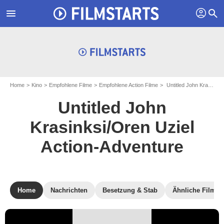
profil
menu
search
Home
Kino
Empfohlene Filme
Empfohlene Action Filme
Untitled John Krasinksi/Oren Uziel Action-Adventure
Untitled John
Krasinksi/Oren Uziel
Action-Adventure
Home
Nachrichten
Besetzung & Stab
Ähnliche Filme