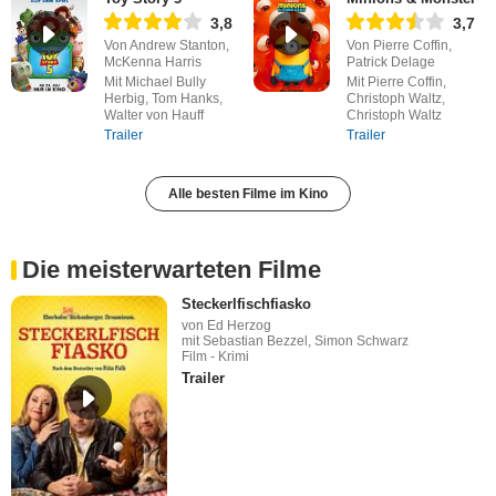
3,8
3,7
Von Andrew Stanton,
Von Pierre Coffin,
McKenna Harris
Patrick Delage
Mit Michael Bully
Mit Pierre Coffin,
Herbig, Tom Hanks,
Christoph Waltz,
Walter von Hauff
Christoph Waltz
Trailer
Trailer
Alle besten Filme im Kino
Die meisterwarteten Filme
Steckerlfischfiasko
von Ed Herzog
mit Sebastian Bezzel, Simon Schwarz
Film - Krimi
Trailer