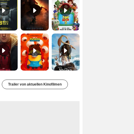
Spider-Man 4: Brand New Day Trailer (3) DF
Minions & Monster Trailer (3) DF
Vaiana Trailer (2) DF
Trailer von aktuellen Kinofilmen