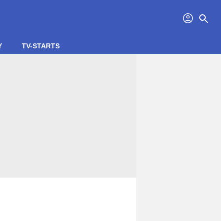
profil
search
Y
TV-STARTS