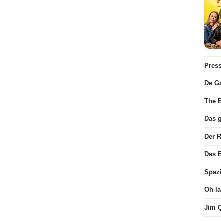
Pres
De Ga
The E
Das 
Der 
Das E
Spaz
Oh la
Jim 