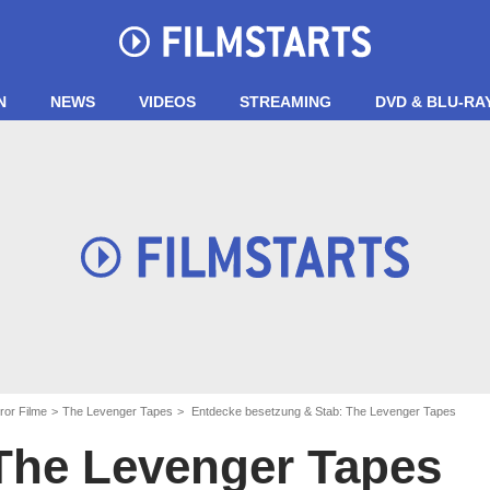
N
NEWS
VIDEOS
STREAMING
DVD & BLU-RA
ror Filme
The Levenger Tapes
Entdecke besetzung & Stab: The Levenger Tapes
The Levenger Tapes