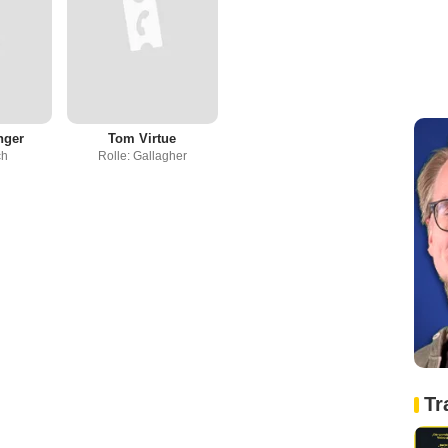
nger
Tom Virtue
ch
Rolle: Gallagher
Tr