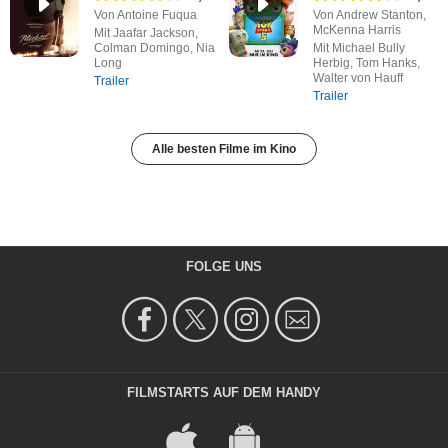
Von Antoine Fuqua
Von Andrew Stanton,
McKenna Harris
Mit Jaafar Jackson,
Colman Domingo, Nia
Mit Michael Bully
Long
Herbig, Tom Hanks,
Walter von Hauff
Trailer
Trailer
Alle besten Filme im Kino
FOLGE UNS
FILMSTARTS AUF DEM HANDY