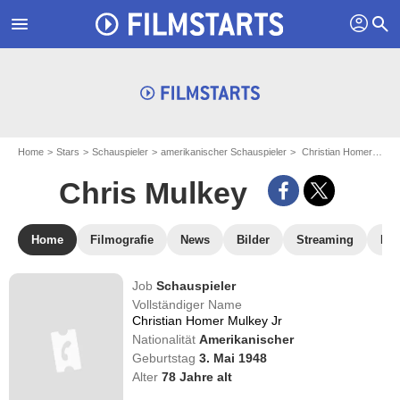
profil
menu
search
Home
Stars
Schauspieler
amerikanischer Schauspieler
Christian Homer Mulkey Jr - aka : Chris Mulkey
Chris Mulkey
Home
Filmografie
News
Bilder
Streaming
DV
Job
Schauspieler
Vollständiger Name
Christian Homer Mulkey Jr
Nationalität
Amerikanischer
Geburtstag
3. Mai 1948
Alter
78
Jahre alt