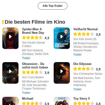
Alle Top-Trailer
Die besten Filme im Kino
Spider-Man 4:
Verflucht Normal
Brand New Day
3,9
4,3
Von Kirk Jones (II)
Von Destin Daniel
Mit Robert Aramayo,
Cretton
Shirley Henderson,
Mit Tom Holland,
Maxine Peake
Zendaya, Sadie Sink
Trailer
Trailer
Obsession - Du
Die Odyssee
sollst mich lieben
3,9
3,9
Von Christopher Nolan
Von Curry Barker
Mit Matt Damon, Tom
Mit Michael Johnston
Holland, Anne
(II), Inde Navarrette,
Hathaway
Cooper Tomlinson
Trailer
Trailer
Michael
Toy Story 5
3,9
3,8