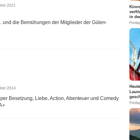
mber 2021
Kinos
verfi
in de
. und die Bemühungen der Mitglieder der Gülen-
Freita
Heute
mber 2014
Laune
gesch
uper Besetzung, Liebe, Action, Abenteuer und Comedy
Freita
1A+