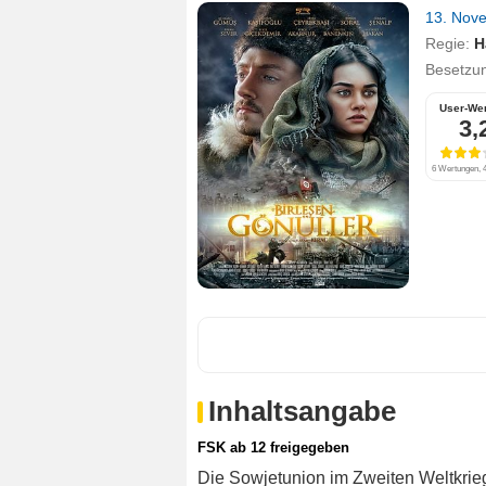
13. Nov
Regie:
H
Besetzu
User-We
3,
6 Wertungen, 4
Inhaltsangabe
FSK ab 12 freigegeben
Die Sowjetunion im Zweiten Weltkrieg