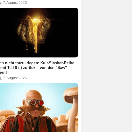
g, 7. August 2026
ch nicht totzukriegen: Kult-Slasher-Reihe
 mit Teil 9 (!) zurück – von den "Saw"-
ern!
g, 7. August 2026