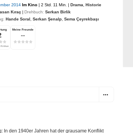
ember 2014
Im Kino
|
2 Std. 11 Min.
|
Drama
,
Historie
asan Kıraç
Drehbuch:
Serkan Birlik
|
ng:
Hande Soral
,
Serkan Şenalp
,
Sema Çeyrekbaşı
rtung
Meine Freunde
2
--
 Kritiken
: In den 1940er Jahren hat der grausame Konflikt