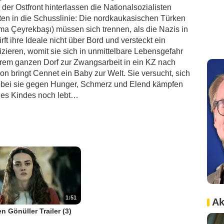
der Ostfront hinterlassen die Nationalsozialisten
ten in die Schusslinie: Die nordkaukasischen Türken
a Çeyrekbaşı) müssen sich trennen, als die Nazis in
ft ihre Ideale nicht über Bord und versteckt ein
zieren, womit sie sich in unmittelbare Lebensgefahr
ihrem ganzen Dorf zur Zwangsarbeit in ein KZ nach
n bringt Cennet ein Baby zur Welt. Sie versucht, sich
obei sie gegen Hunger, Schmerz und Elend kämpfen
 des Kindes noch lebt…
1:51
Ak
en Gönüller Trailer (3)