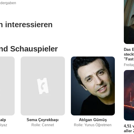
edergaben
 interessieren
nd Schauspieler
Das E
steck
"Fast
Freita
alp
Sema Çeyrekbaşı
Atılgan Gümüş
Niyaz
Rolle: Cennet
Rolle: Yunus Öğretmen
4,51 
aller