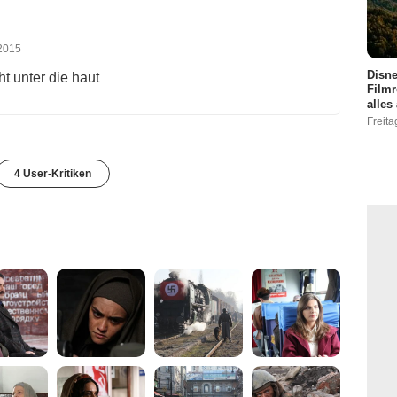
 2015
Disne
t unter die haut
Filmr
alles
Freita
4 User-Kritiken