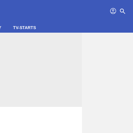
profil
search
Y
TV-STARTS