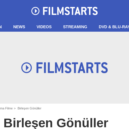
N
NEWS
VIDEOS
STREAMING
DVD & BLU-RA
ma Filme
Birleşen Gönüller
Birleşen Gönüller