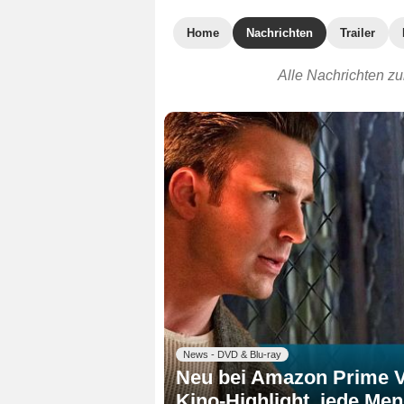
Home
Nachrichten
Trailer
Alle Nachrichten z
News - DVD & Blu-ray
Neu bei Amazon Prime Vi
Kino-Highlight, jede Me