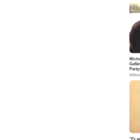
Micha
Gefän
Party
Mittwo
"Er w