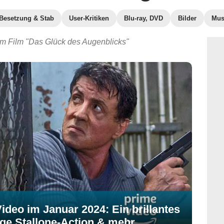
Besetzung & Stab
User-Kritiken
Blu-ray, DVD
Bilder
Mus
um Film "Das Glück des Augenblicks"
deo im Januar 2024: Ein brillantes
nge Stallone-Action & mehr