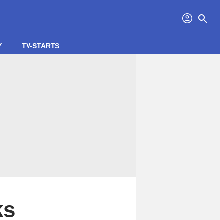
profil
search
Y
TV-STARTS
ks