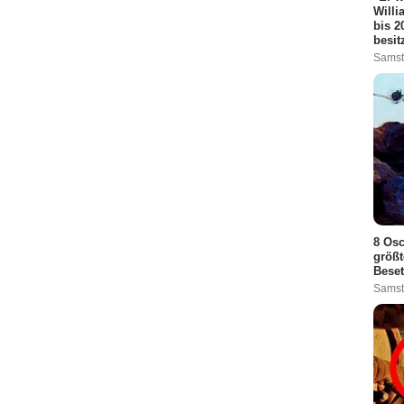
Willi
bis 2
besit
Samst
8 Osc
größt
Bese
Samst