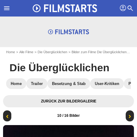
profil
menu
search
Home
Alle Filme
Die Überglücklichen
Bilder zum Filme Die Überglücklichen
Foto
Die Überglücklichen
Home
Trailer
Besetzung & Stab
User-Kritiken
Pres
ZURÜCK ZUR BILDERGALERIE
10
/ 16 Bilder