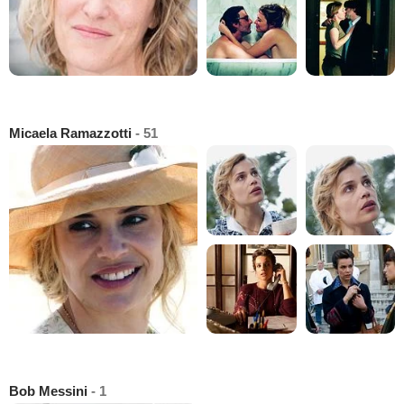
Micaela Ramazzotti
- 51
Bob Messini
- 1