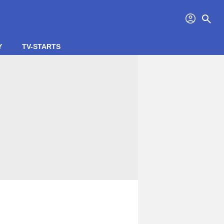
profil
search
Y
TV-STARTS