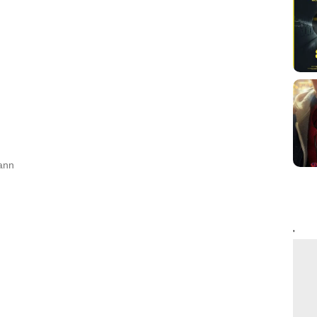
ann
'