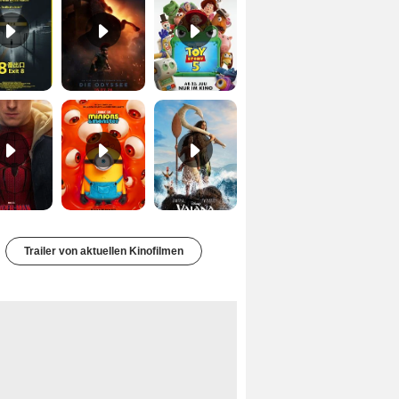
Spider-Man 4: Brand New Day Trailer (3) DF
Minions & Monster Trailer (3) DF
Vaiana Trailer (2) DF
Trailer von aktuellen Kinofilmen