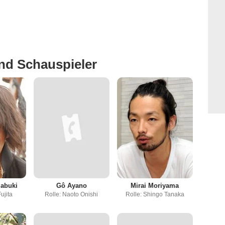
nd Schauspieler
mabuki
Gô Ayano
Mirai Moriyama
ujita
Rolle: Naoto Onishi
Rolle: Shingo Tanaka