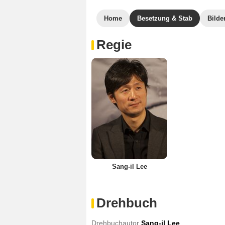
Home
Besetzung & Stab
Bilde
Regie
Sang-il Lee
Drehbuch
Drehbuchautor
Sang-il Lee