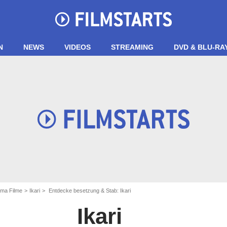
N
NEWS
VIDEOS
STREAMING
DVD & BLU-RA
ma Filme
Ikari
Entdecke besetzung & Stab: Ikari
Ikari