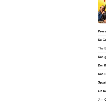
Pres
De Ga
The E
Das 
Der 
Das E
Spaz
Oh la
Jim 