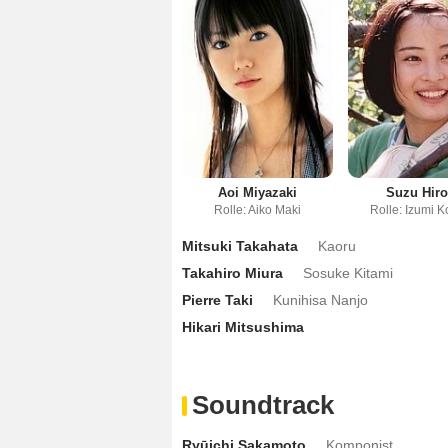
Aoi Miyazaki
Suzu Hir
Rolle: Aiko Maki
Rolle: Izumi 
Mitsuki Takahata
Kaoru
Takahiro Miura
Sosuke Kitami
Pierre Taki
Kunihisa Nanjo
Hikari Mitsushima
Soundtrack
Ryūichi Sakamoto
Komponist