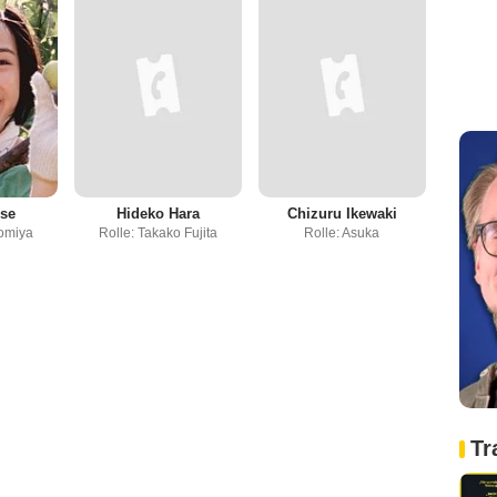
ose
Hideko Hara
Chizuru Ikewaki
Komiya
Rolle: Takako Fujita
Rolle: Asuka
Tr