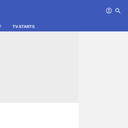
profil
search
Y
TV-STARTS