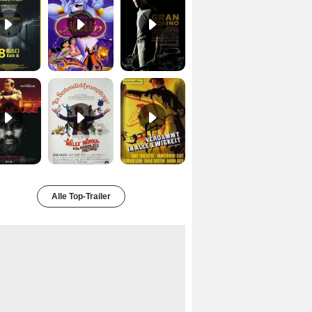
Safe House Trailer DF
Charlie und die Schokoladenfabrik Trailer OV
Verdammt in alle Ewigkeit Trailer OV
Alle Top-Trailer