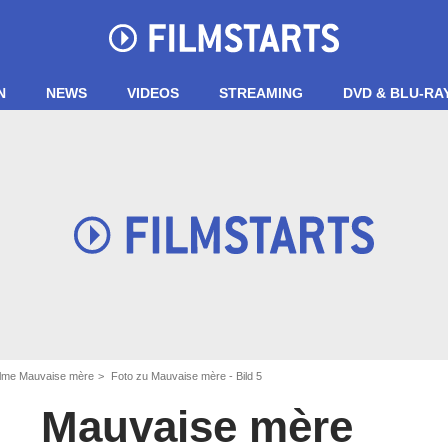
N
NEWS
VIDEOS
STREAMING
DVD & BLU-RA
ilme Mauvaise mère
Foto zu Mauvaise mère - Bild 5
Mauvaise mère