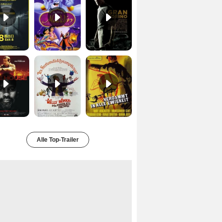
Safe House Trailer DF
Charlie und die Schokoladenfabrik Trailer OV
Verdammt in alle Ewigkeit Trailer OV
Alle Top-Trailer