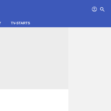
profil
search
Y
TV-STARTS