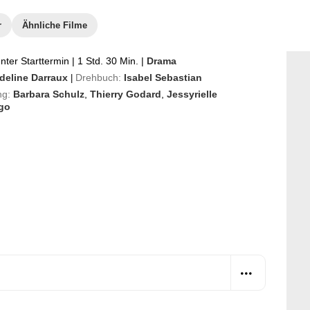
r
Ähnliche Filme
ter Starttermin
|
1 Std. 30 Min.
|
Drama
deline Darraux
Drehbuch:
Isabel Sebastian
|
ng:
Barbara Schulz
,
Thierry Godard
,
Jessyrielle
go