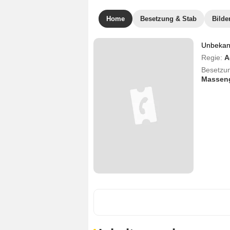
Home
Besetzung & Stab
Bilde
Unbekann
Regie:
A
Besetzu
Massen