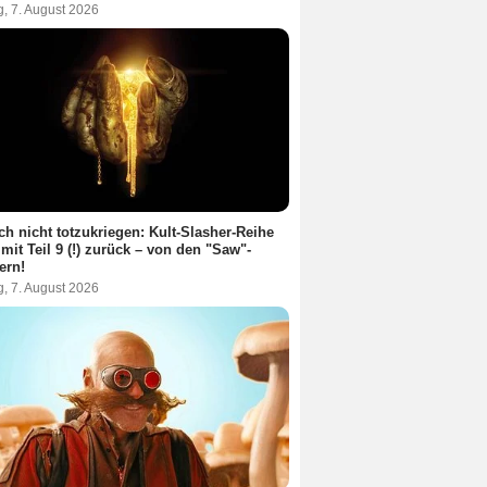
g, 7. August 2026
ch nicht totzukriegen: Kult-Slasher-Reihe
 mit Teil 9 (!) zurück – von den "Saw"-
ern!
g, 7. August 2026