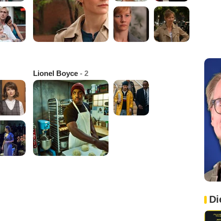
Lionel Boyce
- 2
Di