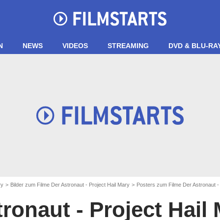
N
NEWS
VIDEOS
STREAMING
DVD & BLU-RA
ry
Bilder zum Filme Der Astronaut - Project Hail Mary
Posters zum Filme Der Astronaut - 
ronaut - Project Hail