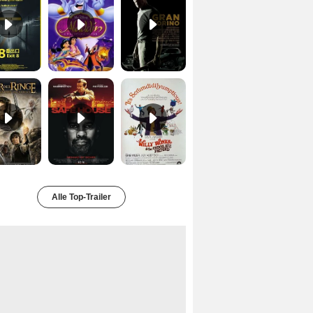
Der Herr der Ringe - Die Rückkehr des Königs Trailer OV
Safe House Trailer DF
Charlie und die Schokoladenfabrik Trailer OV
Alle Top-Trailer