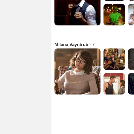
Milana Vayntrub
- 7