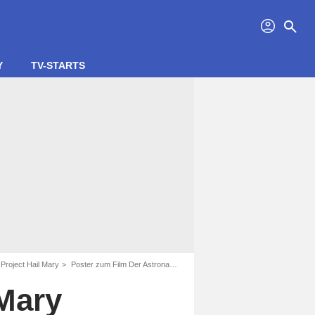
profil
search
Y
TV-STARTS
Project Hail Mary
Poster zum Film Der Astronaut - Project Hail Mary - Bild 24
 Mary