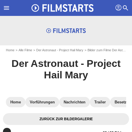
profil
menu
search
Home
Alle Filme
Der Astronaut - Project Hail Mary
Bilder zum Filme Der Astronaut - Project Hail Mary
Der Astronaut - Project
Hail Mary
Home
Vorführungen
Nachrichten
Trailer
Besetzun
ZURÜCK ZUR BILDERGALERIE