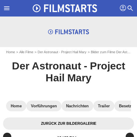
profil
menu
search
Home
Alle Filme
Der Astronaut - Project Hail Mary
Bilder zum Filme Der Astronaut - Project Hail Mary
Der Astronaut - Project
Hail Mary
Home
Vorführungen
Nachrichten
Trailer
Besetzun
ZURÜCK ZUR BILDERGALERIE