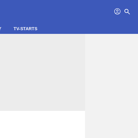
profil
search
Y
TV-STARTS