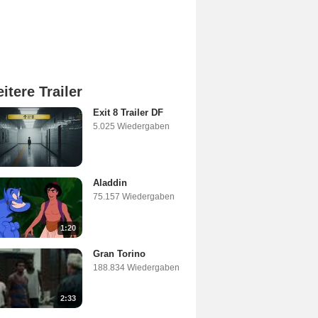
itere Trailer
Exit 8 Trailer DF
5.025 Wiedergaben
Aladdin
75.157 Wiedergaben
1:20
Gran Torino
188.834 Wiedergaben
2:33