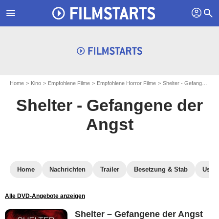
profil
menu
search
Home
Kino
Empfohlene Filme
Empfohlene Horror Filme
Shelter - Gefangene der Angst
Shelter - Gefangene der
Angst
Home
Nachrichten
Trailer
Besetzung & Stab
User-
Alle DVD-Angebote anzeigen
Shelter – Gefangene der Angst