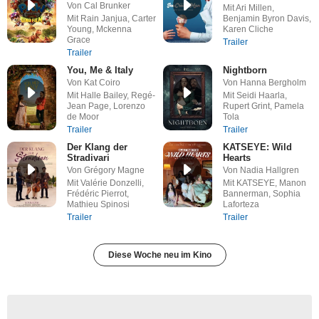
Von Cal Brunker
Mit Ari Millen,
Mit Rain Janjua, Carter
Benjamin Byron Davis,
Young, Mckenna
Karen Cliche
Grace
Trailer
Trailer
You, Me & Italy
Nightborn
Von Kat Coiro
Von Hanna Bergholm
Mit Halle Bailey, Regé-
Mit Seidi Haarla,
Jean Page, Lorenzo
Rupert Grint, Pamela
de Moor
Tola
Trailer
Trailer
Der Klang der
KATSEYE: Wild
Stradivari
Hearts
Von Grégory Magne
Von Nadia Hallgren
Mit Valérie Donzelli,
Mit KATSEYE, Manon
Frédéric Pierrot,
Bannerman, Sophia
Mathieu Spinosi
Laforteza
Trailer
Trailer
Diese Woche neu im Kino