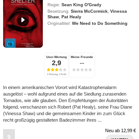
Regie:
Sean King O'Grady
Besetzung:
Sierra McCormick
,
Vinessa
Shaw
,
Pat Healy
Originaltitel:
We Need to Do Something
User-Wertung
Meine Freunde
2,9
--
1 Wertung, 1 Kritik
In einem amerikanischen Vorort wird Katastrophenalarm
ausgelöst – wohl aufgrund eines auf die Siedlung zurasenden
Tornados, wie alle glauben. Den Empfehlungen der Autoritäten
folgend, verschanzen sich Robert (Pat Healy), seine Frau Diane
(Vinessa Shaw) und die gemeinsamen Kinder im zum Glück
recht großzügig gestalteten Badezimmer ihres ...
Neu ab
12,99 €