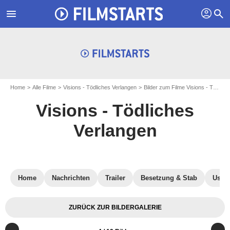
profil
menu
search
Home
Alle Filme
Visions - Tödliches Verlangen
Bilder zum Filme Visions - Tödliches Verlangen
Visions - Tödliches
Verlangen
Home
Nachrichten
Trailer
Besetzung & Stab
User-
ZURÜCK ZUR BILDERGALERIE