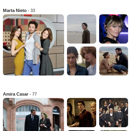
Marta Nieto
- 33
Amira Casar
- 77