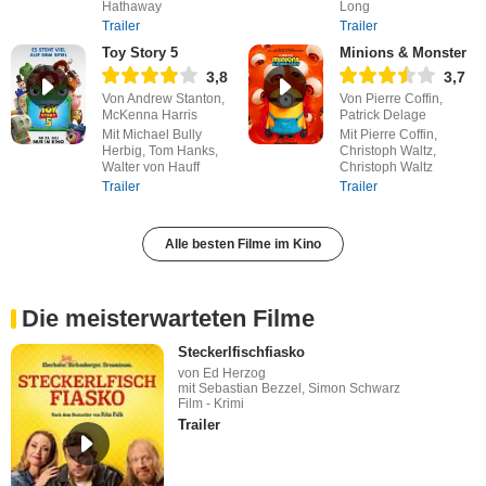
Hathaway
Long
Trailer
Trailer
Toy Story 5
Minions & Monster
3,8
3,7
Von Andrew Stanton,
Von Pierre Coffin,
McKenna Harris
Patrick Delage
Mit Michael Bully
Mit Pierre Coffin,
Herbig, Tom Hanks,
Christoph Waltz,
Walter von Hauff
Christoph Waltz
Trailer
Trailer
Alle besten Filme im Kino
Die meisterwarteten Filme
Steckerlfischfiasko
von Ed Herzog
mit Sebastian Bezzel, Simon Schwarz
Film - Krimi
Trailer