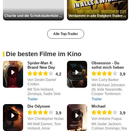
Charlie und die Schokoladenfabrik Trailer OV
Verdammt in alle Ewigkeit Trailer OV
Alle Top-Trailer
Die besten Filme im Kino
Spider-Man 4:
Obsession - Du
Brand New Day
sollst mich lieben
4,2
3,9
Von Destin Daniel
Von Curry Barker
Cretton
Mit Michael Johnston
Mit Tom Holland,
(II), Inde Navarrette,
Zendaya, Sadie Sink
Cooper Tomlinson
Trailer
Trailer
Die Odyssee
Michael
3,9
3,9
Von Christopher Nolan
Von Antoine Fuqua
Mit Matt Damon, Tom
Mit Jaafar Jackson,
Holland, Anne
Colman Domingo, Nia