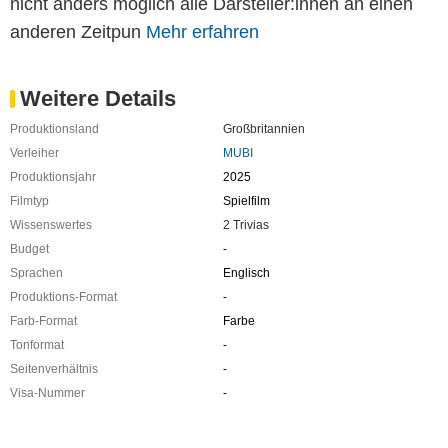
nicht anders möglich alle Darsteller:innen an einen
anderen Zeitpun
Mehr erfahren
Weitere Details
Produktionsland
Großbritannien
Verleiher
MUBI
Produktionsjahr
2025
Filmtyp
Spielfilm
Wissenswertes
2 Trivias
Budget
-
Sprachen
Englisch
Produktions-Format
-
Farb-Format
Farbe
Tonformat
-
Seitenverhältnis
-
Visa-Nummer
-