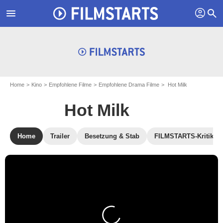
profil
menu
search
Home
Kino
Empfohlene Filme
Empfohlene Drama Filme
Hot Milk
Hot Milk
Home
Trailer
Besetzung & Stab
FILMSTARTS-Kritik