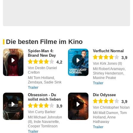
Die besten Filme im Kino
Spider-Man 4:
Verflucht Normal
Brand New Day
3,9
4,2
Von Kirk Jones (II)
Von Destin Daniel
Mit Robert Aramayo,
Cretton
Shirley Henderson,
Mit Tom Holland,
Maxine Peake
Zendaya, Sadie Sink
Trailer
Trailer
Obsession - Du
Die Odyssee
sollst mich lieben
3,9
3,9
Von Christopher Nolan
Von Curry Barker
Mit Matt Damon, Tom
Mit Michael Johnston
Holland, Anne
(II), Inde Navarrette,
Hathaway
Cooper Tomlinson
Trailer
Trailer