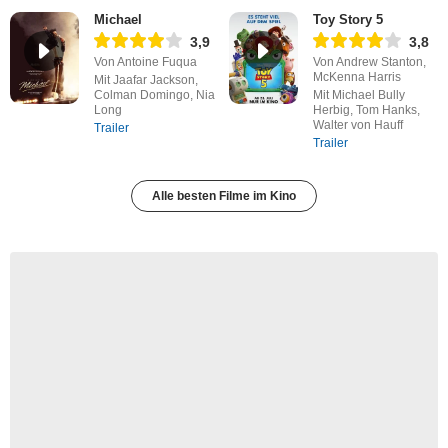
Michael
Toy Story 5
3,9
3,8
Von Antoine Fuqua
Von Andrew Stanton,
McKenna Harris
Mit Jaafar Jackson,
Colman Domingo, Nia
Mit Michael Bully
Long
Herbig, Tom Hanks,
Walter von Hauff
Trailer
Trailer
Alle besten Filme im Kino