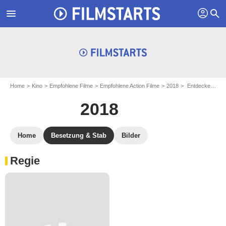
profil
menu
search
Home
Kino
Empfohlene Filme
Empfohlene Action Filme
2018
Entdecke besetzung & Stab: 2018
2018
Home
Besetzung & Stab
Bilder
Regie