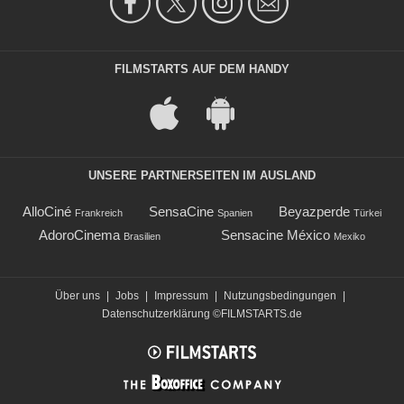
FILMSTARTS AUF DEM HANDY
UNSERE PARTNERSEITEN IM AUSLAND
AlloCiné
SensaCine
Beyazperde
Frankreich
Spanien
Türkei
AdoroCinema
Sensacine México
Brasilien
Mexiko
Über uns
|
Jobs
|
Impressum
|
Nutzungsbedingungen
|
Datenschutzerklärung
©FILMSTARTS.de