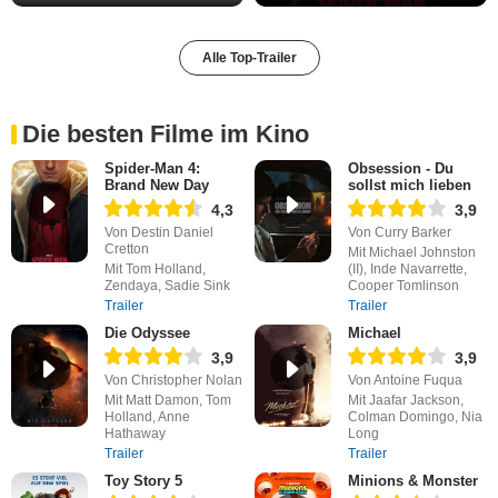
Alle Top-Trailer
Die besten Filme im Kino
Spider-Man 4:
Obsession - Du
Brand New Day
sollst mich lieben
4,3
3,9
Von Destin Daniel
Von Curry Barker
Cretton
Mit Michael Johnston
Mit Tom Holland,
(II), Inde Navarrette,
Zendaya, Sadie Sink
Cooper Tomlinson
Trailer
Trailer
Die Odyssee
Michael
3,9
3,9
Von Christopher Nolan
Von Antoine Fuqua
Mit Matt Damon, Tom
Mit Jaafar Jackson,
Holland, Anne
Colman Domingo, Nia
Hathaway
Long
Trailer
Trailer
Toy Story 5
Minions & Monster