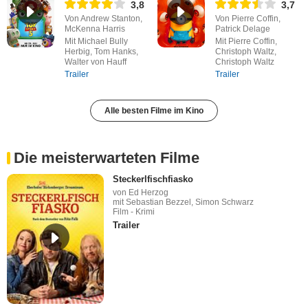
3,8
3,7
Von Andrew Stanton,
Von Pierre Coffin,
McKenna Harris
Patrick Delage
Mit Michael Bully
Mit Pierre Coffin,
Herbig, Tom Hanks,
Christoph Waltz,
Walter von Hauff
Christoph Waltz
Trailer
Trailer
Alle besten Filme im Kino
Die meisterwarteten Filme
Steckerlfischfiasko
von Ed Herzog
mit Sebastian Bezzel, Simon Schwarz
Film - Krimi
Trailer