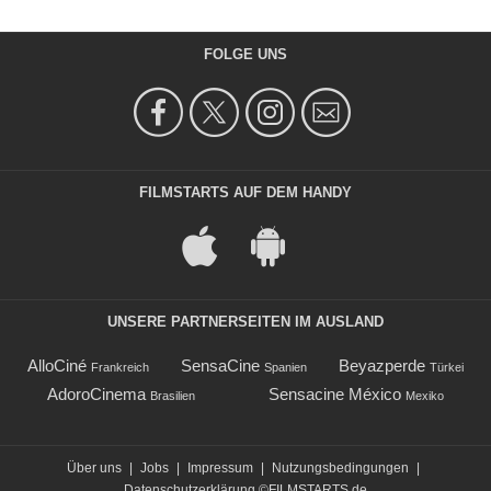
FOLGE UNS
FILMSTARTS AUF DEM HANDY
UNSERE PARTNERSEITEN IM AUSLAND
AlloCiné
SensaCine
Beyazperde
Frankreich
Spanien
Türkei
AdoroCinema
Sensacine México
Brasilien
Mexiko
Über uns
|
Jobs
|
Impressum
|
Nutzungsbedingungen
|
Datenschutzerklärung
©FILMSTARTS.de