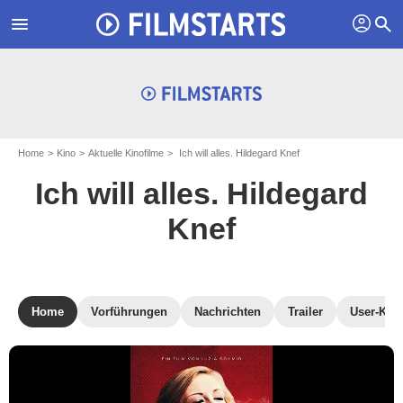
profil
menu
search
Home
Kino
Aktuelle Kinofilme
Ich will alles. Hildegard Knef
Ich will alles. Hildegard
Knef
Home
Vorführungen
Nachrichten
Trailer
User-Krit