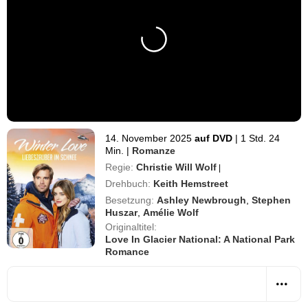
14. November 2025
auf DVD
|
1 Std. 24
Min.
|
Romanze
Regie:
Christie Will Wolf
|
Drehbuch:
Keith Hemstreet
Besetzung:
Ashley Newbrough
,
Stephen
Huszar
,
Amélie Wolf
Originaltitel:
Love In Glacier National: A National Park
Romance