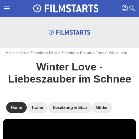
profil
menu
search
Home
Kino
Empfohlene Filme
Empfohlene Romanze Filme
Winter Love - Liebeszauber im Schnee
Winter Love -
Liebeszauber im Schnee
Home
Trailer
Besetzung & Stab
Bilder