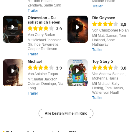
Mit Tom Holland,
Maxine Peake
Zendaya, Sadie Sink
Trailer
Trailer
Obsession - Du
Die Odyssee
sollst mich lieben
3,9
3,9
Von Christopher Nolan
Von Curry Barker
Mit Matt Damon, Tom
Mit Michael Johnston
Holland, Anne
(II), Inde Navarrette,
Hathaway
Cooper Tomlinson
Trailer
Trailer
Michael
Toy Story 5
3,9
3,8
Von Antoine Fuqua
Von Andrew Stanton,
McKenna Harris
Mit Jaafar Jackson,
Colman Domingo, Nia
Mit Michael Bully
Long
Herbig, Tom Hanks,
Walter von Hauff
Trailer
Trailer
Alle besten Filme im Kino