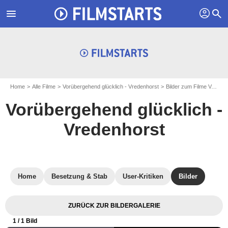
profil
menu
search
Home
Alle Filme
Vorübergehend glücklich - Vredenhorst
Bilder zum Filme Vorübergehend glücklich - Vredenhorst
Vorübergehend glücklich -
Vredenhorst
Home
Besetzung & Stab
User-Kritiken
Bilder
ZURÜCK ZUR BILDERGALERIE
1
/ 1 Bild