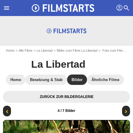
profil
menu
search
Home
Alle Filme
La Libertad
Bilder zum Filme La Libertad
Foto zum Film La Libertad - Bild 4
La Libertad
Home
Besetzung & Stab
Bilder
Ähnliche Filme
ZURÜCK ZUR BILDERGALERIE
4
/ 7 Bilder