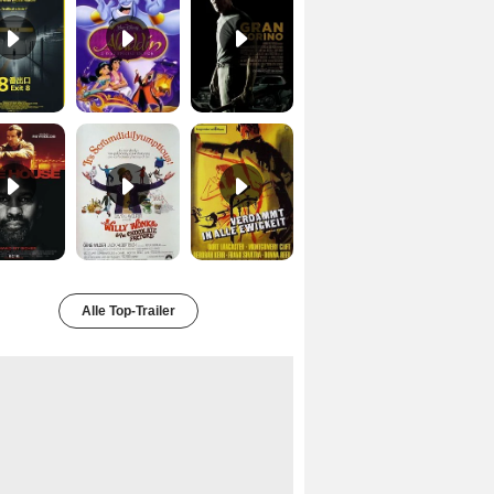
Safe House Trailer DF
Charlie und die Schokoladenfabrik Trailer OV
Verdammt in alle Ewigkeit Trailer OV
Alle Top-Trailer