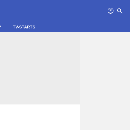
profil
search
Y
TV-STARTS