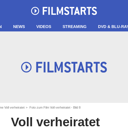
N
NEWS
VIDEOS
STREAMING
DVD & BLU-RA
me Voll verheiratet
Foto zum Film Voll verheiratet - Bild 8
Voll verheiratet