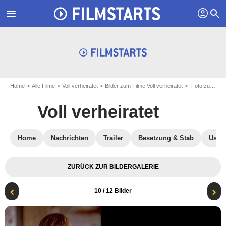
profil
menu
search
Home
Alle Filme
Voll verheiratet
Bilder zum Filme Voll verheiratet
Foto zum Film Voll verheiratet - Bild 10
Voll verheiratet
Home
Nachrichten
Trailer
Besetzung & Stab
User-
ZURÜCK ZUR BILDERGALERIE
10
/ 12 Bilder