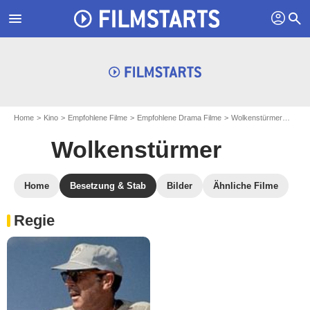
profil
menu
search
Home
Kino
Empfohlene Filme
Empfohlene Drama Filme
Wolkenstürmer
Entd
Wolkenstürmer
Home
Besetzung & Stab
Bilder
Ähnliche Filme
Regie