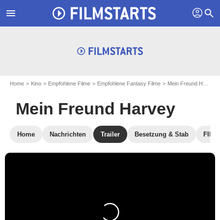
profil
menu
search
Home
Kino
Empfohlene Filme
Empfohlene Fantasy Filme
Mein Freund Harvey
Mein Freund Harvey
Home
Nachrichten
Trailer
Besetzung & Stab
FILM