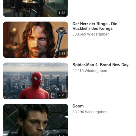
1:52
Der Herr der Ringe - Die
Rückkehr des Königs
633.569 Wiedergaben
2:57
Spider-Man 4: Brand New Day
42.115 Wiedergaben
2:29
Doom
83.196 Wiedergaben