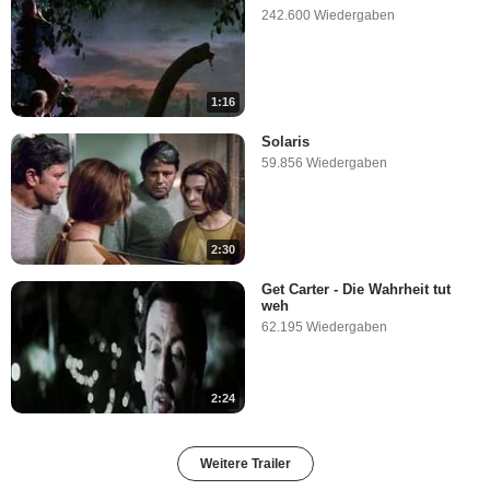
242.600 Wiedergaben
1:16
Solaris
59.856 Wiedergaben
2:30
Get Carter - Die Wahrheit tut
weh
62.195 Wiedergaben
2:24
Weitere Trailer