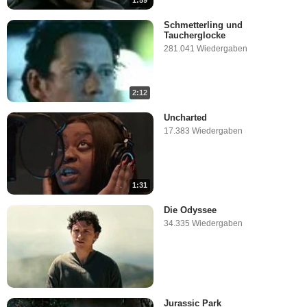
1:59
Schmetterling und
Taucherglocke
281.041 Wiedergaben
2:12
Uncharted
17.383 Wiedergaben
1:31
Die Odyssee
34.335 Wiedergaben
Jurassic Park