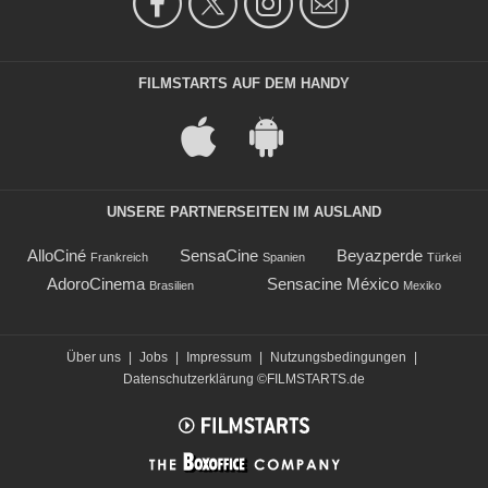
FILMSTARTS AUF DEM HANDY
UNSERE PARTNERSEITEN IM AUSLAND
AlloCiné
SensaCine
Beyazperde
Frankreich
Spanien
Türkei
AdoroCinema
Sensacine México
Brasilien
Mexiko
Über uns
|
Jobs
|
Impressum
|
Nutzungsbedingungen
|
Datenschutzerklärung
©FILMSTARTS.de