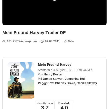
Mein Freund Harvey Trailer DF
181.257 Wiedergaben
09.08.2011
Teile
Mein Freund Harvey
Starttermin
3. August 1951
|
1 Std. 44 Min.
Von
Henry Koster
Mit
James Stewart
,
Josephine Hull
,
Peggy Dow
,
Charles Drake
,
Cecil Kellaway
User-Wertung
Filmstarts
3,7
4,0