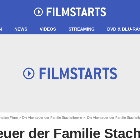
N
NEWS
VIDEOS
STREAMING
DVD & BLU-RA
ation Filme
Die Abenteuer der Familie Stachelbeere
Die Abenteuer der Familie Stachel
uer der Familie Stac