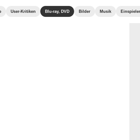
b
User-Kritiken
Blu-ray, DVD
Bilder
Musik
Einspiele