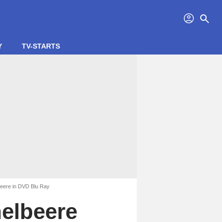
profil
search
Y
TV-STARTS
beere in DVD Blu Ray
helbeere