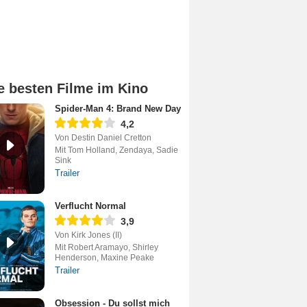
e besten Filme im Kino
Spider-Man 4: Brand New Day
4,2
Von Destin Daniel Cretton
Mit Tom Holland, Zendaya, Sadie
Sink
Trailer
Verflucht Normal
3,9
Von Kirk Jones (II)
Mit Robert Aramayo, Shirley
Henderson, Maxine Peake
Trailer
Obsession - Du sollst mich