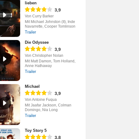
lieben
3,9
Von Curry Barker
Mit Michael Johnston (II), Inde
Navarrette, Cooper Tomlinson
Trailer
Die Odyssee
3,9
Von Christopher Nolan
Mit Matt Damon, Tom Holland,
Anne Hathaway
Trailer
Michael
3,9
Von Antoine Fuqua
Mit Jaafar Jackson, Colman
Domingo, Nia Long
Trailer
Toy Story 5
3,8