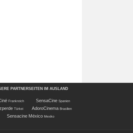
SERE PARTNERSEITEN IM AUSLAND
Ciné
SensaCine
Frankreich
Spanien
zperde
AdoroCinema
Türkei
Brasilien
Sensacine México
Mexiko