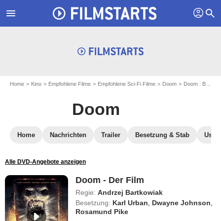
profil
menu
search
Home
Kino
Empfohlene Filme
Empfohlene Sci-Fi Filme
Doom
Doom : Blu Ray
Doom
Home
Nachrichten
Trailer
Besetzung & Stab
User-
Alle DVD-Angebote anzeigen
Doom - Der Film
Regie:
Andrzej Bartkowiak
Besetzung:
Karl Urban
,
Dwayne Johnson
,
Rosamund Pike