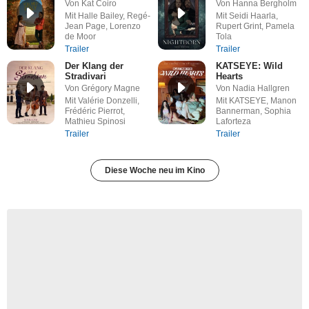
Von Kat Coiro
Von Hanna Bergholm
Mit Halle Bailey, Regé-
Mit Seidi Haarla,
Jean Page, Lorenzo
Rupert Grint, Pamela
de Moor
Tola
Trailer
Trailer
Der Klang der
KATSEYE: Wild
Stradivari
Hearts
Von Grégory Magne
Von Nadia Hallgren
Mit Valérie Donzelli,
Mit KATSEYE, Manon
Frédéric Pierrot,
Bannerman, Sophia
Mathieu Spinosi
Laforteza
Trailer
Trailer
Diese Woche neu im Kino