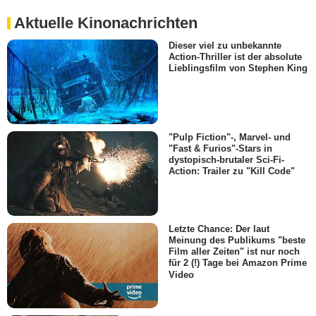
Aktuelle Kinonachrichten
Dieser viel zu unbekannte
Action-Thriller ist der absolute
Lieblingsfilm von Stephen King
"Pulp Fiction"-, Marvel- und
"Fast & Furios"-Stars in
dystopisch-brutaler Sci-Fi-
Action: Trailer zu "Kill Code"
Letzte Chance: Der laut
Meinung des Publikums "beste
Film aller Zeiten" ist nur noch
für 2 (!) Tage bei Amazon Prime
Video